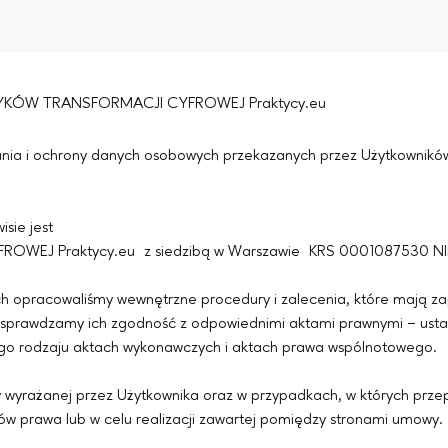
KTYKÓW TRANSFORMACJI CYFROWEJ Praktycy.eu
zania i ochrony danych osobowych przekazanych przez Użytkowników 
sie jest
EJ Praktycy.eu z siedzibą w Warszawie KRS 0001087530 NI
h opracowaliśmy wewnętrzne procedury i zalecenia, które mają 
e sprawdzamy ich zgodność z odpowiednimi aktami prawnymi – ust
iego rodzaju aktach wykonawczych i aktach prawa wspólnotowego.
yrażanej przez Użytkownika oraz w przypadkach, w których przep
w prawa lub w celu realizacji zawartej pomiędzy stronami umowy.