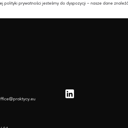
szej polityki prywatności jesteśmy do dyspozycji – nasze dane zna
office@praktycy.eu