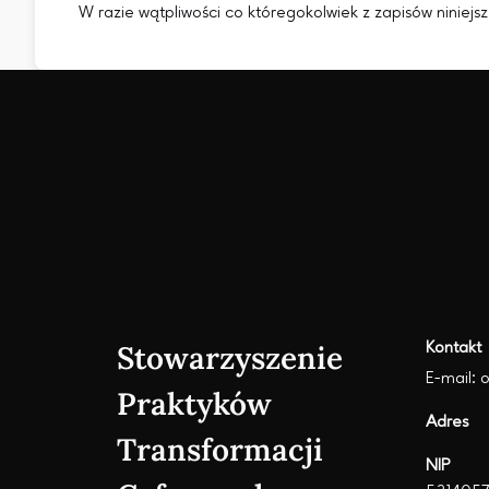
W razie wątpliwości co któregokolwiek z zapisów niniej
Stowarzyszenie
Kontakt
E-mail: 
Praktyków
Adres
Transformacji
NIP