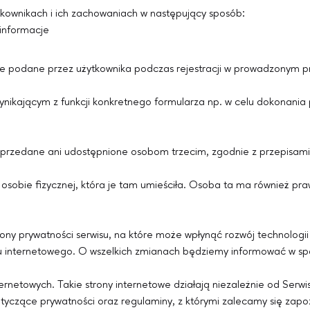
żytkownikach i ich zachowaniach w następujący sposób:
informacje
wolnie podane przez użytkownika podczas rejestracji w prowadz
ikającym z funkcji konkretnego formularza np. w celu dokonania p
sprzedane ani udostępnione osobom trzecim, zgodnie z przepisam
osobie fizycznej, która je tam umieściła. Osoba ta ma również pra
ony prywatności serwisu, na które może wpłynąć rozwój technologii
 internetowego. O wszelkich zmianach będziemy informować w spo
internetowych. Takie strony internetowe działają niezależnie od Ser
otyczące prywatności oraz regulaminy, z którymi zalecamy się zapo